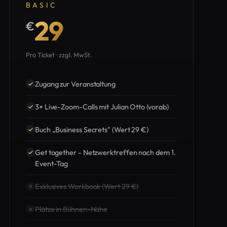
BASIC
29
€
Pro Ticket · zzgl. MwSt.
Zugang zur Veranstaltung
3× Live-Zoom-Calls mit Julian Otto (vorab)
Buch „Business Secrets" (Wert 29 €)
Get together - Netzwerktreffen nach dem 1.
Event-Tag
Exklusives Workbook (Wert 29 €)
Plätze in Bühnen-Nähe