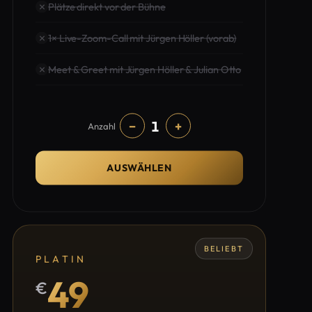
Plätze direkt vor der Bühne
1× Live-Zoom-Call mit Jürgen Höller (vorab)
Meet & Greet mit Jürgen Höller & Julian Otto
1
−
+
Anzahl
AUSWÄHLEN
BELIEBT
PLATIN
49
€