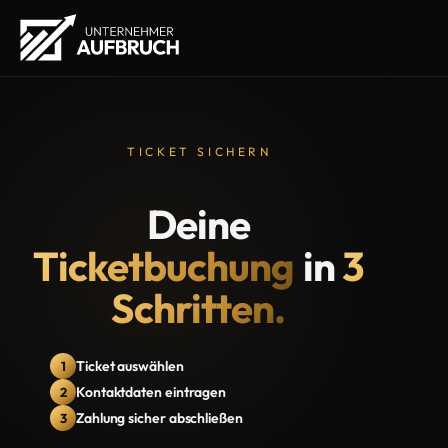
TICKET SICHERN
Deine
Ticketbuchung
in
3
Schritten.
Ticket auswählen
1
Kontaktdaten eintragen
2
Zahlung sicher abschließen
3