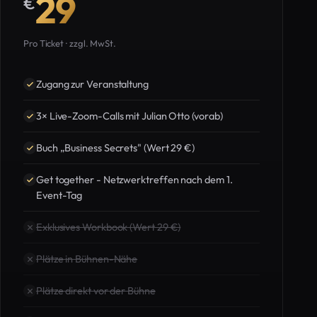
29
€
Pro Ticket · zzgl. MwSt.
Zugang zur Veranstaltung
3× Live-Zoom-Calls mit Julian Otto (vorab)
Buch „Business Secrets" (Wert 29 €)
Get together - Netzwerktreffen nach dem 1.
Event-Tag
Exklusives Workbook (Wert 29 €)
Plätze in Bühnen-Nähe
Plätze direkt vor der Bühne