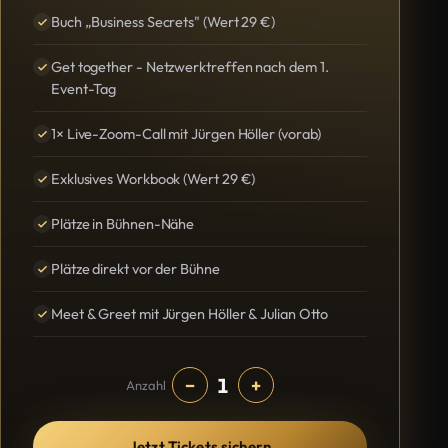
Buch „Business Secrets" (Wert 29 €)
Get together - Netzwerktreffen nach dem 1.
Event-Tag
1× Live-Zoom-Call mit Jürgen Höller (vorab)
Exklusives Workbook (Wert 29 €)
Plätze in Bühnen-Nähe
Plätze direkt vor der Bühne
Meet & Greet mit Jürgen Höller & Julian Otto
1
−
+
Anzahl
Jetzt Tickets sichern