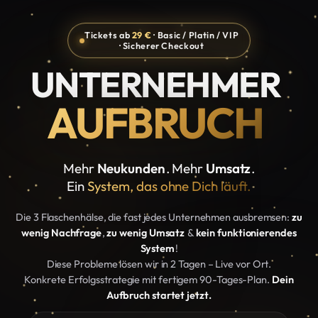
Tickets ab
29 €
· Basic / Platin / VIP
· Sicherer Checkout
UNTERNEHMER
AUFBRUCH
Mehr
Neukunden
. Mehr
Umsatz
.
Ein
System, das ohne Dich läuft.
Die 3 Flaschenhälse, die fast jedes Unternehmen ausbremsen:
zu
wenig Nachfrage
,
zu wenig Umsatz
&
kein funktionierendes
System
!
Diese Probleme lösen wir in 2 Tagen – Live vor Ort.
Konkrete Erfolgsstrategie mit fertigem 90-Tages-Plan.
Dein
Aufbruch startet jetzt.