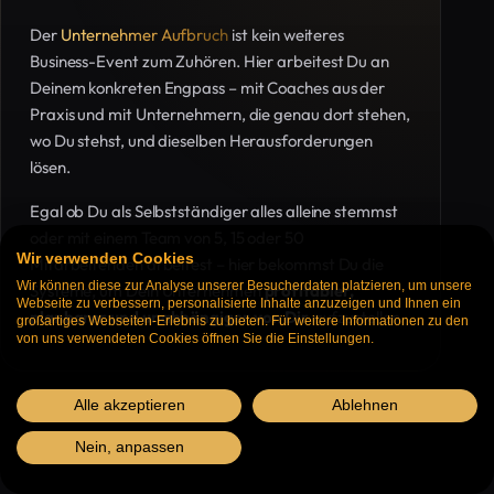
Der
Unternehmer Aufbruch
ist kein weiteres
Business-Event zum Zuhören. Hier arbeitest Du an
Deinem konkreten Engpass – mit Coaches aus der
Praxis und mit Unternehmern, die genau dort stehen,
wo Du stehst, und dieselben Herausforderungen
lösen.
Egal ob Du als Selbstständiger alles alleine stemmst
oder mit einem Team von 5, 15 oder 50
Wir verwenden Cookies
Mitarbeitenden arbeitest – hier bekommst Du die
Wir können diese zur Analyse unserer Besucherdaten platzieren, um unsere
Systeme, um Dein Unternehmen
profitabler,
Webseite zu verbessern, personalisierte Inhalte anzuzeigen und Ihnen ein
planbarer und unabhängiger von Dir
aufzustellen.
großartiges Webseiten-Erlebnis zu bieten. Für weitere Informationen zu den
von uns verwendeten Cookies öffnen Sie die Einstellungen.
Alle akzeptieren
Ablehnen
Nein, anpassen