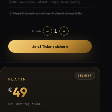
1× Live-Zoom-Call mit Jürgen Höller (vorab)
Meet & Greet mit Jürgen Höller & Julian Otto
1
−
+
Anzahl
Jetzt Tickets sichern
BELIEBT
PLATIN
49
€
Pro Ticket · zzgl. MwSt.