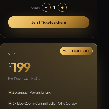
1
−
+
Anzahl
Jetzt Tickets sichern
VIP · LIMITIERT
VIP
199
€
Pro Ticket · zzgl. MwSt.
Zugang zur Veranstaltung
3× Live-Zoom-Calls mit Julian Otto (vorab)