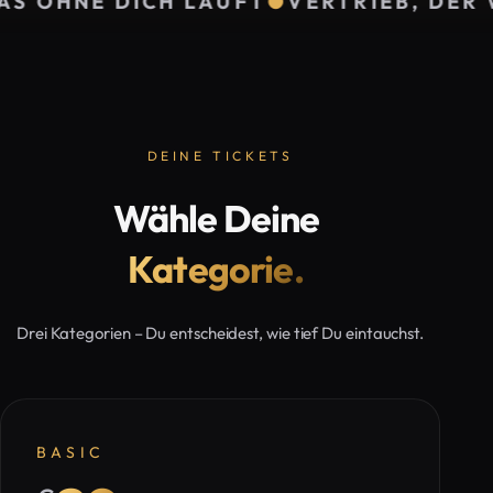
ÄUFT
●
VERTRIEB, DER WIRKLICH VERKA
Julian
Jürgen
Gerald
Otto
Höller
Hörhan
VERKAUFSEXPERTE
EUROPAS
INVESTMENTPUNK
FÜR
ERFOLGS-
&
DEINE TICKETS
MEHR
&
BESTSELLERAUTOR
UMSATZWACHSTUM
MOTIVATIONSTRAINER
#1
Wähle Deine
Kategorie.
Drei Kategorien – Du entscheidest, wie tief Du eintauchst.
BASIC