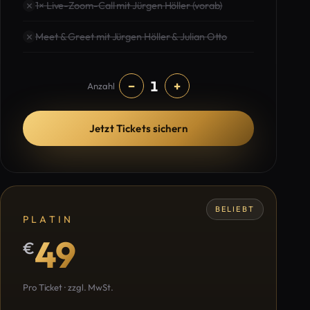
1× Live-Zoom-Call mit Jürgen Höller (vorab)
Meet & Greet mit Jürgen Höller & Julian Otto
1
−
+
Anzahl
Jetzt Tickets sichern
BELIEBT
PLATIN
49
€
Pro Ticket · zzgl. MwSt.