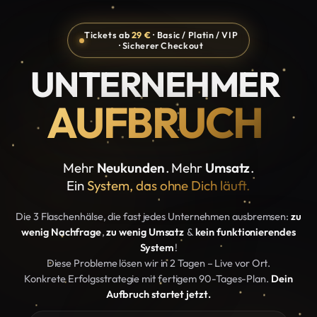
Tickets ab
29 €
· Basic / Platin / VIP
· Sicherer Checkout
UNTERNEHMER
AUFBRUCH
Mehr
Neukunden
. Mehr
Umsatz
.
Ein
System, das ohne Dich läuft.
Die 3 Flaschenhälse, die fast jedes Unternehmen ausbremsen:
zu
wenig Nachfrage
,
zu wenig Umsatz
&
kein funktionierendes
System
!
Diese Probleme lösen wir in 2 Tagen – Live vor Ort.
Konkrete Erfolgsstrategie mit fertigem 90-Tages-Plan.
Dein
Aufbruch startet jetzt.