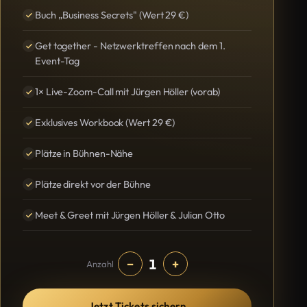
Buch „Business Secrets" (Wert 29 €)
Get together - Netzwerktreffen nach dem 1.
Event-Tag
1× Live-Zoom-Call mit Jürgen Höller (vorab)
Exklusives Workbook (Wert 29 €)
Plätze in Bühnen-Nähe
Plätze direkt vor der Bühne
Meet & Greet mit Jürgen Höller & Julian Otto
1
−
+
Anzahl
Jetzt Tickets sichern