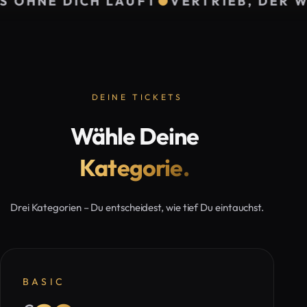
●
VERTRIEB, DER WIRKLICH VERKAUFT
Julian
Jürgen
Gerald
Otto
Höller
Hörhan
VERKAUFSEXPERTE
EUROPAS
INVESTMENTPUNK
FÜR
ERFOLGS-
&
DEINE TICKETS
MEHR
&
BESTSELLERAUTOR
UMSATZWACHSTUM
MOTIVATIONSTRAINER
#1
Wähle Deine
Kategorie.
Drei Kategorien – Du entscheidest, wie tief Du eintauchst.
BASIC