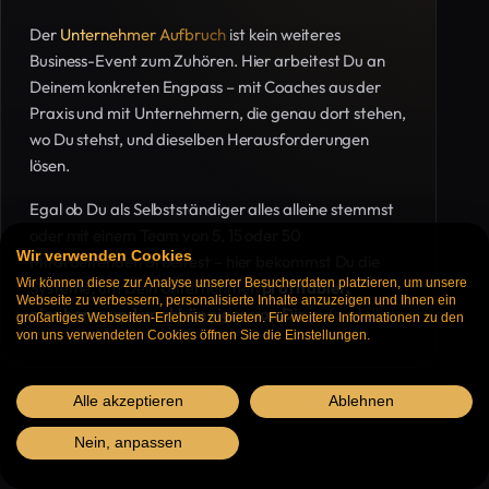
Der
Unternehmer Aufbruch
ist kein weiteres
Business-Event zum Zuhören. Hier arbeitest Du an
Deinem konkreten Engpass – mit Coaches aus der
Praxis und mit Unternehmern, die genau dort stehen,
wo Du stehst, und dieselben Herausforderungen
lösen.
Egal ob Du als Selbstständiger alles alleine stemmst
oder mit einem Team von 5, 15 oder 50
Wir verwenden Cookies
Mitarbeitenden arbeitest – hier bekommst Du die
Wir können diese zur Analyse unserer Besucherdaten platzieren, um unsere
Systeme, um Dein Unternehmen
profitabler,
Webseite zu verbessern, personalisierte Inhalte anzuzeigen und Ihnen ein
planbarer und unabhängiger von Dir
aufzustellen.
großartiges Webseiten-Erlebnis zu bieten. Für weitere Informationen zu den
von uns verwendeten Cookies öffnen Sie die Einstellungen.
Alle akzeptieren
Ablehnen
Nein, anpassen