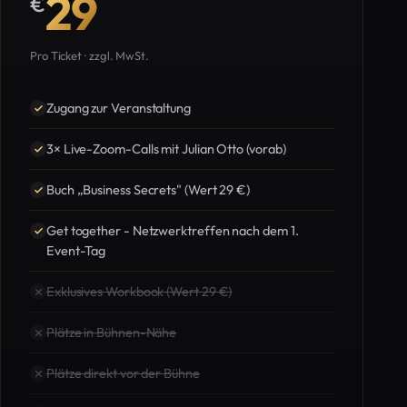
29
€
Pro Ticket · zzgl. MwSt.
Zugang zur Veranstaltung
3× Live-Zoom-Calls mit Julian Otto (vorab)
Buch „Business Secrets" (Wert 29 €)
Get together - Netzwerktreffen nach dem 1.
Event-Tag
Exklusives Workbook (Wert 29 €)
Plätze in Bühnen-Nähe
Plätze direkt vor der Bühne