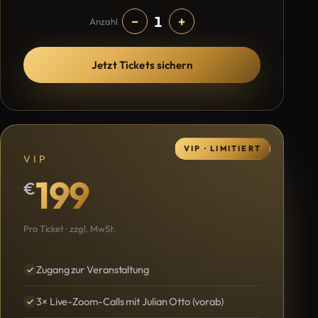
1
−
+
Anzahl
Jetzt Tickets sichern
VIP · LIMITIERT
VIP
199
€
Pro Ticket · zzgl. MwSt.
Zugang zur Veranstaltung
3× Live-Zoom-Calls mit Julian Otto (vorab)